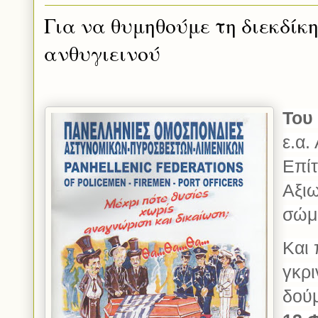
Για να θυμηθούμε τη διεκδίκ
ανθυγιεινού
Του
ε.α.
Επί
Αξι
σώμ
Και
γκρι
δούμ