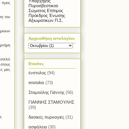
Υπαρχηγός
ύ προς
Πυροσβεστικού
Σώματος Επίτιμος
Πρόεδρος Ένωσης
ση του
Αξιωματικών Π.Σ.
 ηρώων
Αρχειοθήκη ιστολογίου
 μνήμη
οτελεί
Ετικέτες
 στους
ες μας
ένστολος
(94)
enstolos
(73)
Σταμούλης Γιάννης
(56)
ΓΙΑΝΝΗΣ ΣΤΑΜΟΥΛΗΣ
(39)
ς
δασικές πυρκαγιές
(31)
ασφάλεια
(30)