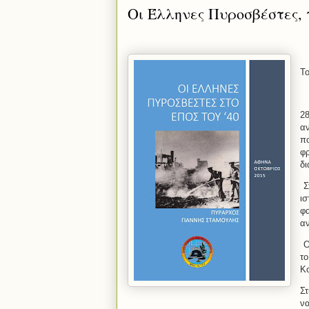
Οι Έλληνες Πυροσβέστες, 
Το
28
αν
π
φρ
δι
Στ
ι
φα
αν
Ο
το
Κο
Στ
να