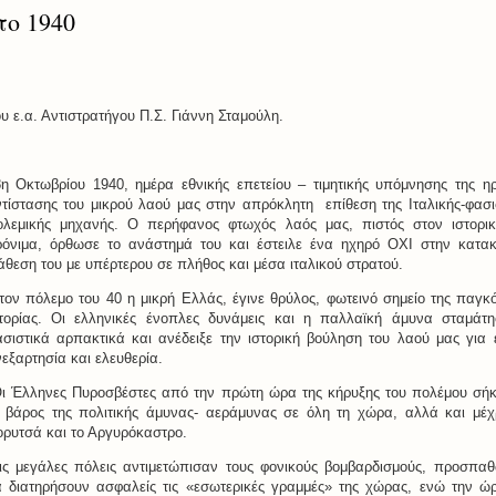
τo 1940
υ ε.α. Αντιστρατήγου Π.Σ. Γιάννη Σταμούλη.
η Οκτωβρίου 1940, ημέρα εθνικής επετείου – τιμητικής υπόμνησης της η
τίστασης του μικρού λαού μας στην απρόκλητη επίθεση της Ιταλικής-φασι
ολεμικής μηχανής. Ο περήφανος φτωχός λαός μας, πιστός στον ιστορι
όνιμα, όρθωσε το ανάστημά του και έστειλε ένα ηχηρό ΟΧΙ στην κατακ
άθεση του με υπέρτερου σε πλήθος και μέσα ιταλικού στρατού.
ον πόλεμο του 40 η μικρή Ελλάς, έγινε θρύλος, φωτεινό σημείο της παγκ
στορίας. Οι ελληνικές ένοπλες δυνάμεις και η παλλαϊκή άμυνα σταμάτ
σιστικά αρπακτικά και ανέδειξε την ιστορική βούληση του λαού μας για 
εξαρτησία και ελευθερία.
ι Έλληνες Πυροσβέστες από την πρώτη ώρα της κήρυξης του πολέμου σ
 βάρος της πολιτικής άμυνας- αεράμυνας σε όλη τη χώρα, αλλά και μέχ
ρυτσά και το Αργυρόκαστρο.
ις μεγάλες πόλεις αντιμετώπισαν τους φονικούς βομβαρδισμούς, προσπα
 διατηρήσουν ασφαλείς τις «εσωτερικές γραμμές» της χώρας, ενώ την ώ