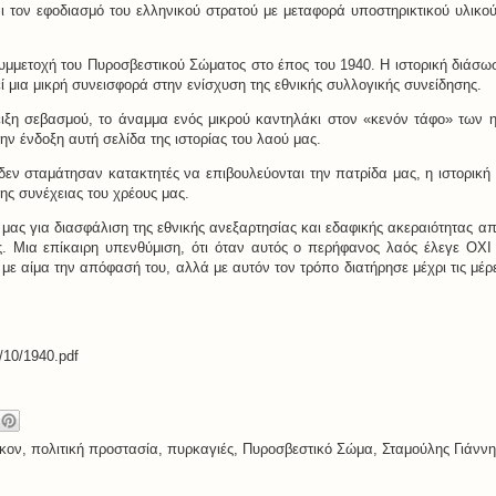
 τον εφοδιασμό του ελληνικού στρατού με μεταφορά υποστηρικτικού υλικο
συμμετοχή του Πυροσβεστικού Σώματος στο έπος του 1940. Η ιστορική διάσω
ί μια μικρή συνεισφορά στην ενίσχυση της εθνικής συλλογικής συνείδησης.
δειξη σεβασμού, το άναμμα ενός μικρού καντηλάκι στον «κενόν τάφο» των
ην ένδοξη αυτή σελίδα της ιστορίας του λαού μας.
δεν σταμάτησαν κατακτητές να επιβουλεύονται την πατρίδα μας, η ιστορική
ης συνέχειας του χρέους μας.
ας για διασφάλιση της εθνικής ανεξαρτησίας και εδαφικής ακεραιότητας απ
ς. Mια επίκαιρη υπενθύμιση, ότι όταν αυτός ο περήφανος λαός έλεγε ΟΧΙ
με αίμα την απόφασή του, αλλά με αυτόν τον τρόπο διατήρησε μέχρι τις μέρ
ση
/10/1940.pdf
κον
,
πολιτική προστασία
,
πυρκαγιές
,
Πυροσβεστικό Σώμα
,
Σταμούλης Γιάννη