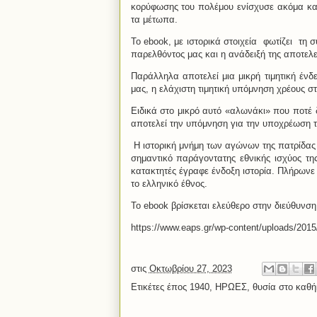
κορύφωσης του πολέμου ενίσχυσε ακόμα και
τα μέτωπα.
Το ebook, με ιστορικά στοιχεία φωτίζει τη 
παρελθόντος μας και η ανάδειξή της αποτελε
Παράλληλα αποτελεί μια μικρή τιμητική έν
μας, η ελάχιστη τιμητική υπόμνηση χρέους στ
Ειδικά στο μικρό αυτό «αλωνάκι» που ποτέ 
αποτελεί την υπόμνηση για την υποχρέωση τ
Η ιστορική μνήμη των αγώνων της πατρίδας μ
σημαντικό παράγοντατης εθνικής ισχύος τη
κατακτητές έγραφε ένδοξη ιστορία. Πλήρωνε 
το ελληνικό έθνος.
Το ebook βρίσκεται ελεύθερο στην διεύθυν
https://www.eaps.gr/wp-content/uploads/2015
στις
Οκτωβρίου 27, 2023
Ετικέτες
έπος 1940
,
ΗΡΩΕΣ
,
θυσία στο καθή