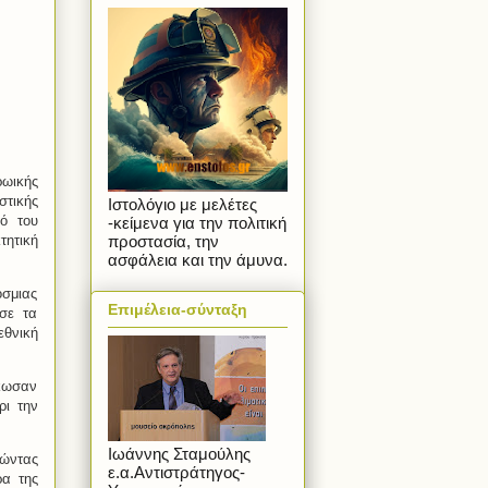
ρωικής
στικής
Ιστολόγιο με μελέτες
κό του
-κείμενα για την πολιτική
προστασία, την
τητική
ασφάλεια και την άμυνα.
όσμιας
Επιμέλεια-σύνταξη
ησε τα
εθνική
ήκωσαν
ρι την
Ιωάννης Σταμούλης
θώντας
ε.α.Αντιστράτηγος-
ρα της