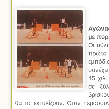
Αγώνας
με πυρ
Οι αθλ
πρώτ
εμπόδι
συνέχε
45 χιλ
σε ξύ
βρίσκο
θα τις εκτυλίξουν. Όταν περάσου