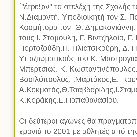
΄"έτρεξαν" τα στελέχη της Σχολής τ
Ν.Διαμαντή, Υποδιοικητή τον Σ. 
Κοσμήτορα τον Θ. Δημακογιάννη, 
τους Ι. Σταμούλη, Γ. Βιντζηλαίο, Γ
Πορτοζούδη,Π. Πλιατσικούρη, Δ. Γκ
Υπαξιωματικούς του Κ. Μαστρογι
Μπερτσιάς, Κ. Κωσταντινόπουλος
Βασιλόπουλος,Ι.Μαρτάκος,Ε.Γκουγ
Α.Κοκμοτός,Θ.Τσαβδαρίδης,Ι.Σταμ
Κ.Κοράκης.Ε.Παπαθανασίου.
Οι δεύτεροι αγώνες θα πραγματοπ
χρονιά το 2001 με αθλητές από τη